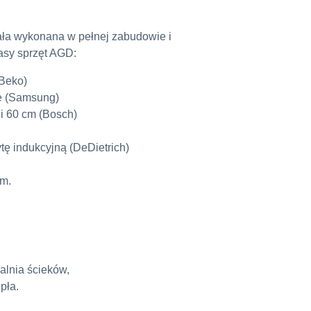
ła wykonana w pełnej zabudowie i
asy sprzęt AGD:
Beko)
e (Samsung)
i 60 cm (Bosch)
ę indukcyjną (DeDietrich)
em.
lnia ścieków,
pła.