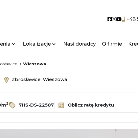
Social link
Social lin
Social 
+48 
enia
Lokalizacje
Nasi doradcy
O firmie
Kre
osławice
Wieszowa
ż
Zbrosławice, Wieszowa
2
ł/m
7HS-DS-22587
Oblicz ratę kredytu