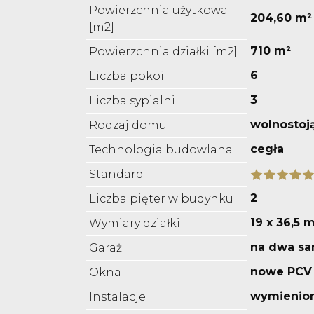
Powierzchnia użytkowa
204,60 m²
[m2]
710 m²
Powierzchnia działki [m2]
6
Liczba pokoi
3
Liczba sypialni
wolnostoj
Rodzaj domu
cegła
Technologia budowlana
Standard
2
Liczba pięter w budynku
19 x 36,5 
Wymiary działki
na dwa s
Garaż
nowe PCV
Okna
wymienio
Instalacje