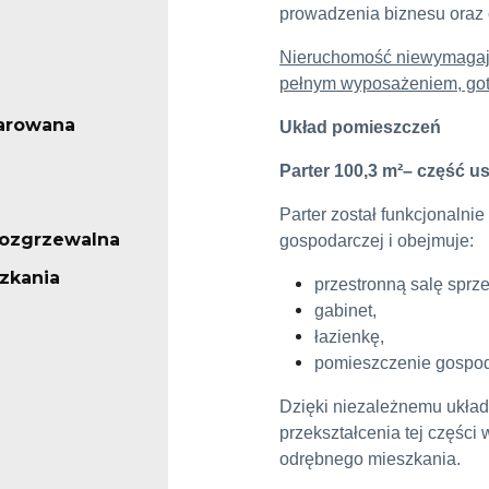
prowadzenia biznesu oraz 
Nieruchomość niewymagaj
pełnym wyposażeniem, got
arowana
Układ pomieszczeń
Parter
100,3 m
²
– część u
Parter został funkcjonalni
ozgrzewalna
gospodarczej i obejmuje:
zkania
przestronną salę sprz
gabinet,
łazienkę,
pomieszczenie gospod
Dzięki niezależnemu układ
przekształcenia tej części
odrębnego mieszkania.