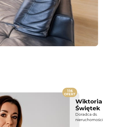
116
OFERT
Wiktoria
Świętek
Doradca ds.
nieruchomości