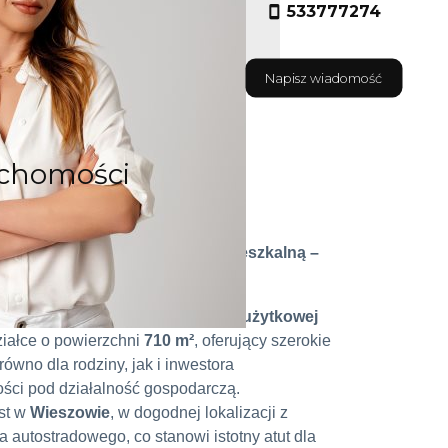
533777274
Napisz wiadomość
uchomości
nesowym i komfortową strefą mieszkalną –
Wieszowa
om wolnostojący o powierzchni użytkowej
iałce o powierzchni
710 m²
, oferujący szerokie
ówno dla rodziny, jak i inwestora
ści pod działalność gospodarczą.
st w
Wieszowie
, w dogodnej lokalizacji z
autostradowego, co stanowi istotny atut dla