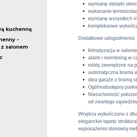
wymianę stolarki okien
wykonanie termoizolac
wymianę wszystkich ins
kompleksowe wykończ
wą kuchenną
Dodatkowe udogodnienia:
henny -
 z salonem
klimatyzacja w salonie
c
alarm i monitoring w 
rolety zewnętrzne na p
automatyczna brama 
dwa garaże z bramą st
Ogólnodostępny parki
Nieruchomość położon
od zwartego sąsiedztw
Wnętrza wykończono z dba
eleganckie tapety struktur
wyposażenia stanowią me