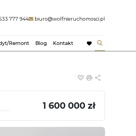
k
link
533 777 944
biuro@wolfnieruchomosci.pl
dyt/Remont
Blog
Kontakt
favorite
Dodaj do ulubiony
Drukuj
Udostępnij
1 600 000 zł