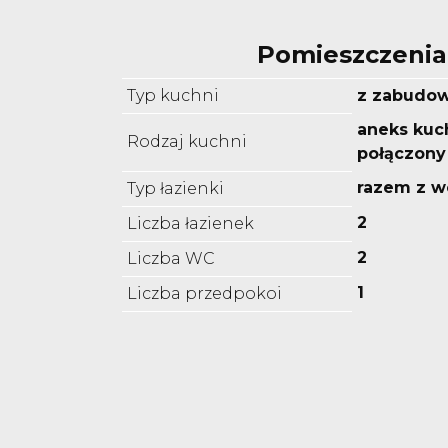
Pomieszczenia
Typ kuchni
z zabudo
aneks kuc
Rodzaj kuchni
połączony
razem z w
Typ łazienki
2
Liczba łazienek
2
Liczba WC
1
Liczba przedpokoi