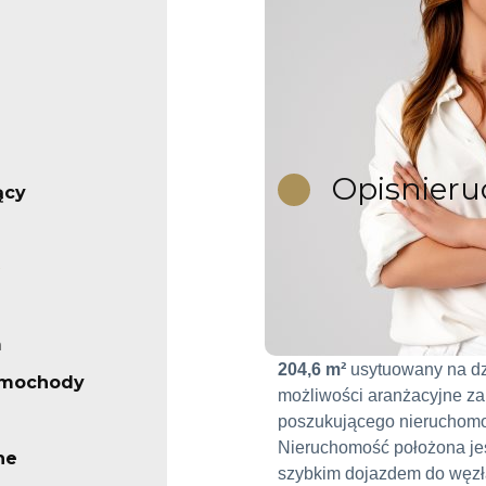
Opis
nier
ący
Dom z potencjałem biz
m
Na sprzedaż wyjątkowy d
204,6 m²
usytuowany na dz
amochody
możliwości aranżacyjne zar
poszukującego nieruchomo
Nieruchomość położona je
ne
szybkim dojazdem do węzła 