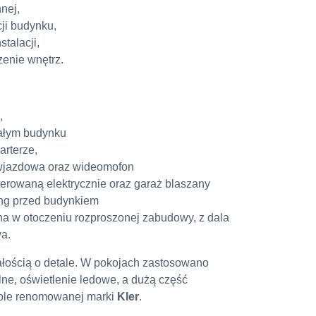
nej,
ji budynku,
talacji,
enie wnętrz.
,
całym budynku
arterze,
wjazdowa oraz wideomofon
erowaną elektrycznie oraz garaż blaszany
ng przed budynkiem
a w otoczeniu rozproszonej zabudowy, z dala
a.
łością o detale. W pokojach zastosowano
alne, oświetlenie ledowe, a dużą część
ble renomowanej marki
Kler
.