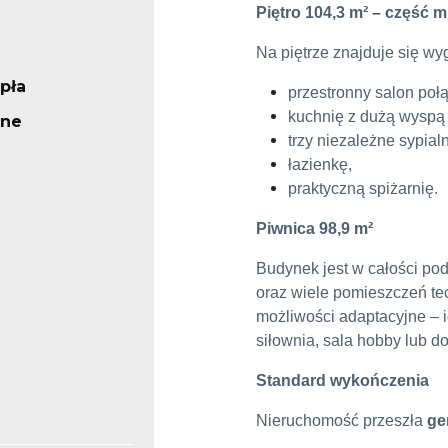
Piętro
104,3 m
²
– część m
Na piętrze znajduje się wy
pła
przestronny salon połą
kuchnię z dużą wyspą
ne
trzy niezależne sypialn
łazienkę,
praktyczną spiżarnię.
Piwnica 98
,9 m
²
Budynek jest w całości pod
oraz wiele pomieszczeń tec
możliwości adaptacyjne – i
siłownia, sala hobby lub d
Standard wykończenia
Nieruchomość przeszła
ge