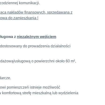
codziennej komunikacji.
ąca nakładów finansowych, sprzedawana z
owa do zamieszkania !
sługowa z
niezależnym wejściem
e dostosowany do prowadzenia działalności
edażową/usługową o powierzchni około 60 m²,
arcze.
owi pomieszczeń istnieje możliwość
 w komfortową strefę mieszkalną lub wydzielenia