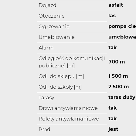
asfalt
Dojazd
las
Otoczenie
pompa cie
Ogrzewanie
umeblowa
Umeblowanie
tak
Alarm
Odległość do komunikacji
700 m
publicznej [m]
1 500 m
Odl. do sklepu [m]
2 500 m
Odl. do szkoły [m]
taras duży
Tarasy
tak
Drzwi antywłamaniowe
tak
Rolety antywłamaniowe
jest
Prąd