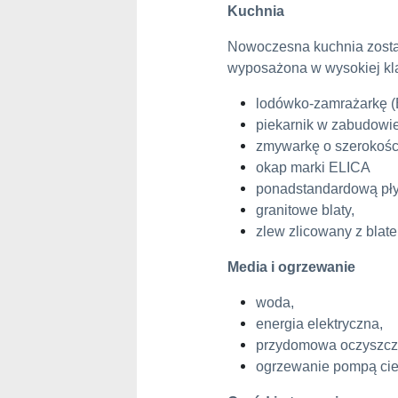
Kuchnia
Nowoczesna kuchnia zosta
wyposażona w wysokiej kl
lodówko-zamrażarkę (
piekarnik w zabudowi
zmywarkę o szerokośc
okap marki ELICA
ponadstandardową płyt
granitowe blaty,
zlew zlicowany z blat
Media i ogrzewanie
woda,
energia elektryczna,
przydomowa oczyszcza
ogrzewanie pompą cie