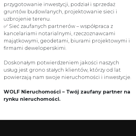
przygotowanie inwestycji, podział i sprzedaż
gruntów budowlanych, projektowanie sieci i
uzbrojenie terenu.
✅ Sieć zaufanych partnerów – współpraca z
kancelariami notarialnymi, rzeczoznawcami
majątkowymi, geodetami, biurami projektowymi i
firmami deweloperskimi.
Doskonałym potwierdzeniem jakości naszych
usług jest grono stałych klientów, którzy od lat
powierzają nam swoje nieruchomości i inwestycje.
WOLF Nieruchomości – Twój zaufany partner na
rynku nieruchomości.