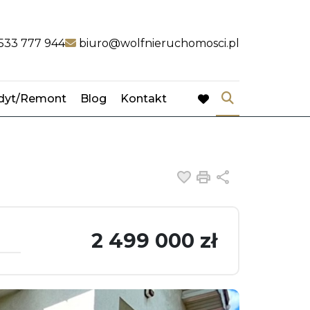
k
link
533 777 944
biuro@wolfnieruchomosci.pl
dyt/Remont
Blog
Kontakt
favorite
Dodaj do ulubiony
Drukuj
Udostępnij
2 499 000 zł