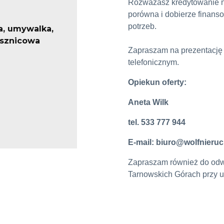
Rozważasz kredytowanie n
porówna i dobierze finans
potrzeb.
, umywalka,
ysznicowa
Zapraszam na prezentację
telefonicznym.
Opiekun oferty:
Aneta Wilk
tel. 533 777 944
E-mail: biuro@wolfnieru
Zapraszam również do odwi
Tarnowskich Górach przy u