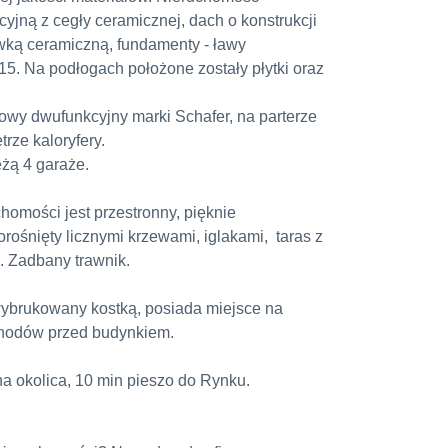
jną z cegły ceramicznej, dach o konstrukcji
wką ceramiczną, fundamenty - ławy
5. Na podłogach położone zostały płytki oraz
wy dwufunkcyjny marki Schafer, na parterze
rze kaloryfery.
żą 4 garaże.
omości jest przestronny, pięknie
ośnięty licznymi krzewami, iglakami, taras z
 Zadbany trawnik.
wybrukowany kostką, posiada miejsce na
chodów przed budynkiem.
ha okolica, 10 min pieszo do Rynku.