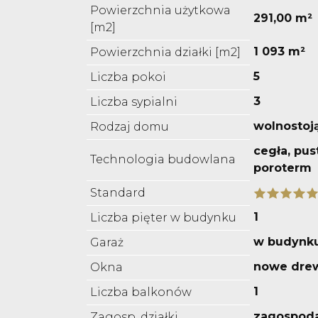
Powierzchnia użytkowa
291,00 m²
[m2]
1 093 m²
Powierzchnia działki [m2]
5
Liczba pokoi
3
Liczba sypialni
wolnostoj
Rodzaj domu
cegła, pu
Technologia budowlana
poroterm
Standard
1
Liczba pięter w budynku
w budynk
Garaż
nowe dre
Okna
1
Liczba balkonów
zagospod
Zagosp. działki