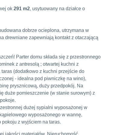
wej ok
291 m2
, usytuowany na działce o
budowana dobrze ocieplona, utrzymana w
na drewniane zapewniają kontakt z otaczającą
zczeń! Parter domu składa się z przestronnego
inek z antresolą ; otwartej kuchni z
taras (dodatkowo z kuchni przejście do
czonej - idealna pod piwniczkę na wino),
binę prysznicową, duży przedpokój. Na
się duże pomieszczenie (w stanie surowym) z
 pokoje.
rzestronnej dużej sypialni wyposażonej w
u kąpielowego wyposażonego w wannę,
o pokoju z wyjściem na taras.
j jakości materiałów. Nieruchomość