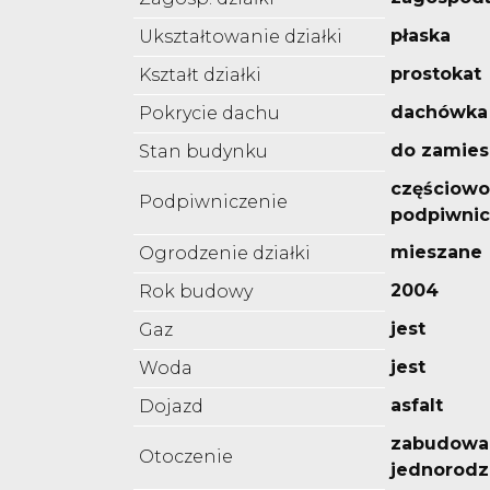
płaska
Ukształtowanie działki
prostokat
Kształt działki
dachówka
Pokrycie dachu
do zamies
Stan budynku
częściowo
Podpiwniczenie
podpiwni
mieszane
Ogrodzenie działki
2004
Rok budowy
jest
Gaz
jest
Woda
asfalt
Dojazd
zabudowa
Otoczenie
jednorodz