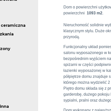
Dom o powierzchni użytko
powierzchni
1093 m2
.
Nieruchomość solidnie wy
 ceramiczna
klasycznym stylu. Duże ok
zkania
przyrodą.
Funkcjonalny układ pomies
czony
salonu wyposażonego w kom
bezpośrednim wyjściem na 
spiżarni w części podpiwni
łazienki wyposażonej w ka
półpiętrze domu znajduje 
którego można wydzielić 2
Piętro domu składa się z p
garderobę, dużego pokoj
sypialni, pralni oraz dużeg
inna
Dom wykonany z najwyższe