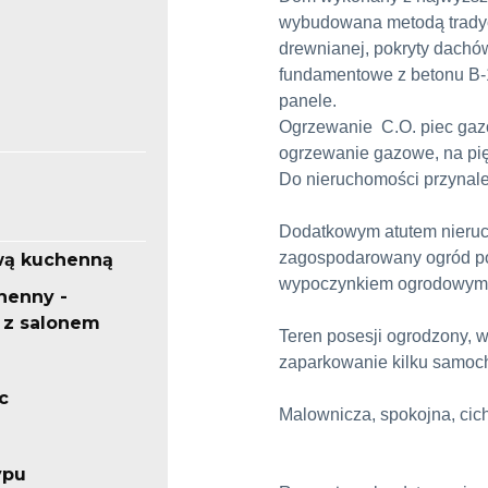
wybudowana metodą tradycy
drewnianej, pokryty dachó
fundamentowe z betonu B-1
panele.
Ogrzewanie C.O. piec gazo
ogrzewanie gazowe, na pięt
Do nieruchomości przynale
Dodatkowym atutem nieruch
zagospodarowany ogród por
wą kuchenną
wypoczynkiem ogrodowym.
henny -
 z salonem
Teren posesji ogrodzony, 
zaparkowanie kilku samo
c
Malownicza, spokojna, cic
ypu