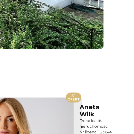
51
OFERT
Aneta
Wilk
Doradca ds.
nieruchomości
Nr licencji: 23644