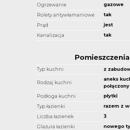
gazowe
Ogrzewanie
tak
Rolety antywłamaniowe
jest
Prąd
tak
Kanalizacja
Pomieszczenia
Typ kuchni
z zabudo
aneks kuc
Rodzaj kuchni
połączony
płytki
Podłoga kuchni
razem z w
Typ łazienki
3
Liczba łazienek
nowego t
Glazura łazienki