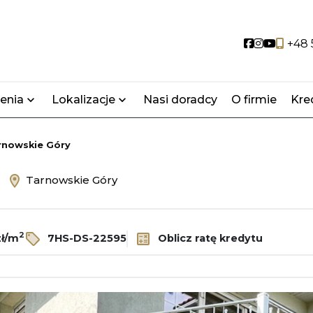
Social link
Social lin
Social 
+48 
enia
Lokalizacje
Nasi doradcy
O firmie
Kre
rnowskie Góry
ż
Tarnowskie Góry
2
zł/m
7HS-DS-22595
Oblicz ratę kredytu