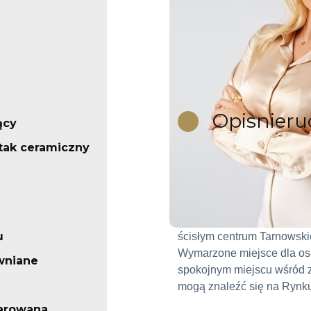
Opis
nier
ący
stak ceramiczny
DOM WOLNOSTOJĄCY 
Funkcjonalny dom z dużym
u
ścisłym centrum Tarnowski
Wymarzone miejsce dla osó
wniane
spokojnym miejscu wśród z
mogą znaleźć się na Rynk
arowana