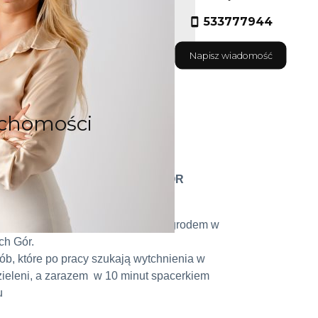
533777944
Napisz wiadomość
uchomości
W CENTRUM TARNOWSKICH GÓR
i przeszkleniami i malowniczym ogrodem w
ch Gór.
b, które po pracy szukają wytchnienia w
ieleni, a zarazem w 10 minut spacerkiem
u