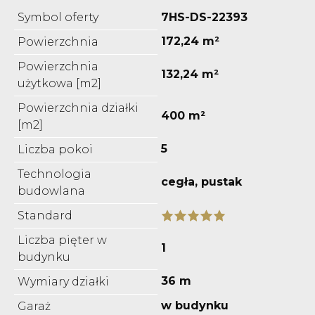
Symbol oferty
7HS-DS-22393
172,24 m²
Powierzchnia
Powierzchnia
132,24 m²
użytkowa [m2]
Powierzchnia działki
400 m²
[m2]
5
Liczba pokoi
Technologia
cegła, pustak
budowlana
Standard
Liczba pięter w
1
budynku
36 m
Wymiary działki
w budynku
Garaż