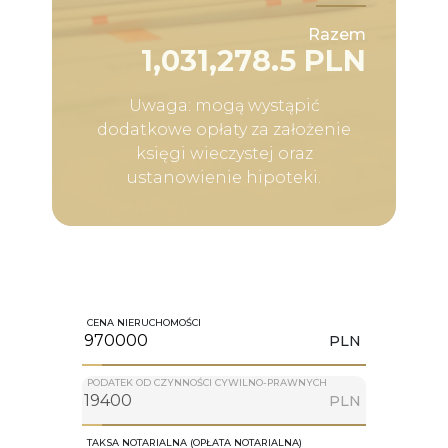
Razem
1,031,278.5 PLN
Uwaga: mogą wystąpić
dodatkowe opłaty za założenie
księgi wieczystej oraz
ustanowienie hipoteki.
CENA NIERUCHOMOŚCI
PLN
PODATEK OD CZYNNOŚCI CYWILNO-PRAWNYCH
PLN
TAKSA NOTARIALNA (OPŁATA NOTARIALNA)