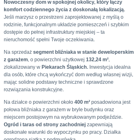
Nowoczesny dom w spokojnej okolicy, który łączy
komfort codziennego życia z doskonałą lokalizacją.
Jeśli marzysz o przestrzeni zaprojektowanej z myślą o
rodzinie, funkcjonalnym układzie pomieszczeń i szybkim
dostępie do pełnej infrastruktury miejskiej – ta
nieruchomość spełni Twoje oczekiwania.
Na sprzedaż
segment bliźniaka w stanie deweloperskim
z garażem
, o powierzchni użytkowej
132,24 m²
,
zlokalizowany w
Piekarach Śląskich.
Inwestycja idealna
dla osób, które chcą wykończyć dom według własnej wizji,
mając solidne podstawy techniczne i sprawdzone
rozwiązania konstrukcyjne.
Na działce o powierzchni około
400 m²
posadowiona jest
połowa bliźniaka z garażem w bryle budynku oraz
miejscem postojowym na wybrukowanym podjeździe.
Ogród i taras od strony zachodniej
zapewniają
doskonałe warunki do wypoczynku po pracy. Działka
ogrodzona siatką z podmurówką.