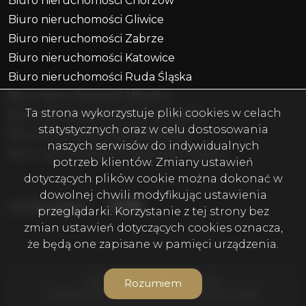
Biuro nieruchomości Chorzów
Biuro nieruchomości Gliwice
Biuro nieruchomości Zabrze
Biuro nieruchomości Katowice
Biuro nieruchomości Ruda Śląska
Biuro nieruchomości Mikołów
Ta strona wykorzystuje pliki cookies w celach
Biuro nieruchomości Piekary Śląskie
statystycznych oraz w celu dostosowania
Biuro nieruchomości Radzionków
naszych serwisów do indywidualnych
Biuro nieruchomości Miasteczko Śląskie
potrzeb klientów. Zmiany ustawień
dotyczących plików cookie można dokonać w
dowolnej chwili modyfikując ustawienia
Facebook
Facebook
Facebook
social media
przeglądarki. Korzystanie z tej strony bez
zmian ustawień dotyczących cookies oznacza,
że będą one zapisane w pamięci urządzenia.
WOLF Nieruchomości © 2026
Rozumiem
Program dla biur nieruchomości
Galactica Virgo