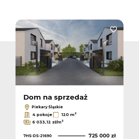
Dodaj do ulubionych
Dodaj do ulub
Ofert
Dom na sprzedaż
D
Piekary Śląskie
2
2
/m
4 pokoje
120 m
2
6 033,12 zł/m
 zł
7HS
725 000 zł
7HS-DS-21690