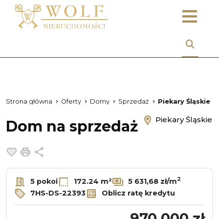
Strona główna
Oferty
Domy
Sprzedaż
Piekary Śląskie
Piekary Śląskie
Dom na sprzedaż
Dodaj do ulubionych
Drukuj
Udostępnij
2
5 pokoi
172.24 m²
5 631,68 zł/m
7HS-DS-22393
Oblicz ratę kredytu
970 000 zł