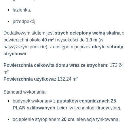
łazienka,
przedpokój.
Dodatkowym atutem jest
strych ocieplony wełną skalną
o
powierzchni około
40 m²
i wysokości do
1,9 m
(w
najwyższym punkcie), z dostępem poprzez
ukryte schody
strychowe
.
Powierzchnia całkowita domu wraz ze strychem:
172,24
m²
Powierzchnia użytkowa:
132,24 m²
Standard wykonania:
budynek wykonany z
pustaków ceramicznych 25
PLAN szlifowanych Leier
, w technologii tradycyjnej,
ocieplenie styropianem
20 cm
, elewacja tynkowana,