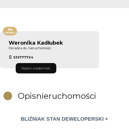
96
OFERT
Weronika Kadłubek
Doradca ds. nieruchomości
533777724
Napisz wiadomość
Opis
nieruchomości
BLIŹNIAK STAN DEWELOPERSKI +