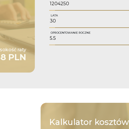
LATA
OPROCENTOWANIE ROCZNE
okość raty
38 PLN
Kalkulator
kosztów