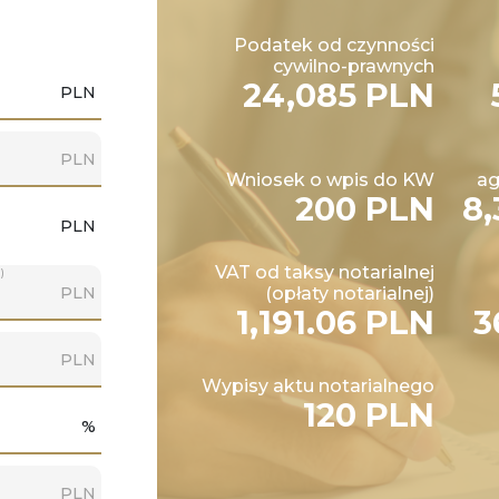
Podatek od czynności
cywilno-prawnych
24,085 PLN
PLN
PLN
Wniosek o wpis do KW
ag
200 PLN
8,
PLN
VAT od taksy notarialnej
)
PLN
(opłaty notarialnej)
1,191.06 PLN
3
PLN
Wypisy aktu notarialnego
120 PLN
%
PLN