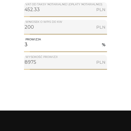
VAT OD TAKSY NOTARIALNEJ (OPŁATY NOTARIALNEJ)
PLN
WNIOSEK O WPIS DO KW
PLN
PROWIZJA
%
WYSOKOŚĆ PROWIZJI
PLN