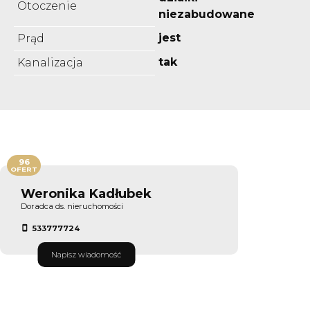
Otoczenie
niezabudowane
jest
Prąd
tak
Kanalizacja
96
OFERT
Weronika Kadłubek
Doradca ds. nieruchomości
533777724
Napisz wiadomość