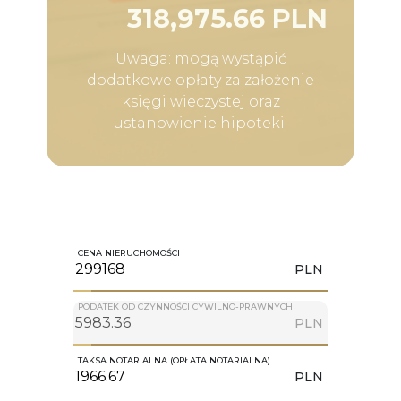
318,975.66 PLN
Uwaga: mogą wystąpić
dodatkowe opłaty za założenie
księgi wieczystej oraz
ustanowienie hipoteki.
CENA NIERUCHOMOŚCI
PLN
PODATEK OD CZYNNOŚCI CYWILNO-PRAWNYCH
PLN
TAKSA NOTARIALNA (OPŁATA NOTARIALNA)
PLN