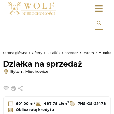
Strona główna
Oferty
Działki
Sprzedaż
Bytom
Miechow
Działka na sprzedaż
Bytom, Miechowice
Dodaj do ulubionych
Drukuj
Udostępnij
2
601.00 m²
497,78 zł/m
7HS-GS-21478
Oblicz ratę kredytu