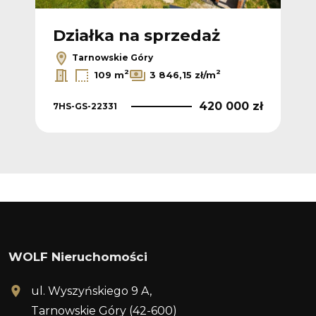
Działka na sprzedaż
Dz
Tarnowskie Góry
2
2
109 m
3 846,15 zł/m
 zł
420 000 zł
7HS-GS-22331
7HS
WOLF Nieruchomości
ul. Wyszyńskiego 9 A,
Tarnowskie Góry (42-600)