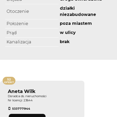
działki
Otoczenie
niezabudowane
poza miastem
Położenie
w ulicy
Prąd
brak
Kanalizacja
52
OFERT
Aneta Wilk
Doradca ds. nieruchomości
Nr licencji: 23644
533777944