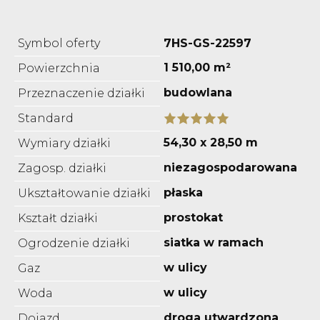
Symbol oferty
7HS-GS-22597
1 510,00 m²
Powierzchnia
budowlana
Przeznaczenie działki
Standard
54,30 x 28,50 m
Wymiary działki
niezagospodarowana
Zagosp. działki
płaska
Ukształtowanie działki
prostokat
Kształt działki
siatka w ramach
Ogrodzenie działki
w ulicy
Gaz
w ulicy
Woda
droga utwardzona
Dojazd