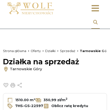
Strona główna
Oferty
Działki
Sprzedaż
Tarnowskie Gór
Działka na sprzedaż
Tarnowskie Góry
Dodaj do ulubionych
Drukuj
Udostępnij
2
1510.00 m²
350,99 zł/m
7HS-GS-22597
Oblicz ratę kredytu