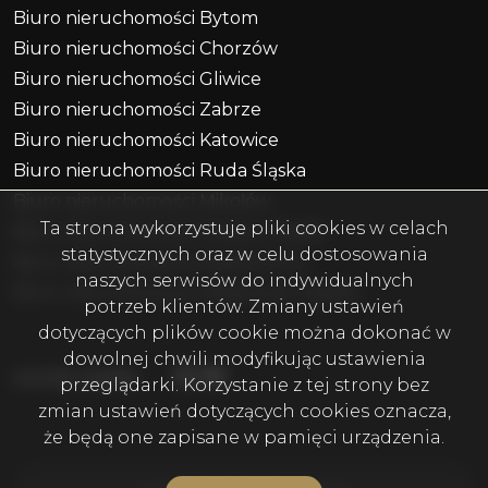
Biuro nieruchomości Bytom
Biuro nieruchomości Chorzów
Biuro nieruchomości Gliwice
Biuro nieruchomości Zabrze
Biuro nieruchomości Katowice
Biuro nieruchomości Ruda Śląska
Biuro nieruchomości Mikołów
Ta strona wykorzystuje pliki cookies w celach
Biuro nieruchomości Piekary Śląskie
statystycznych oraz w celu dostosowania
Biuro nieruchomości Radzionków
naszych serwisów do indywidualnych
Biuro nieruchomości Miasteczko Śląskie
potrzeb klientów. Zmiany ustawień
dotyczących plików cookie można dokonać w
dowolnej chwili modyfikując ustawienia
Facebook
Facebook
Facebook
social media
przeglądarki. Korzystanie z tej strony bez
zmian ustawień dotyczących cookies oznacza,
że będą one zapisane w pamięci urządzenia.