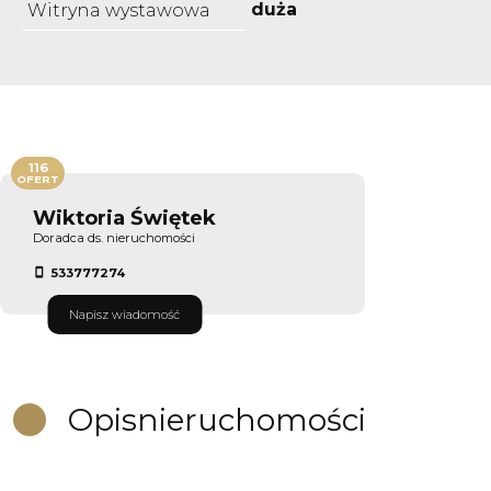
duża
Witryna wystawowa
116
OFERT
Wiktoria Świętek
Doradca ds. nieruchomości
533777274
Napisz wiadomość
Opis
nieruchomości