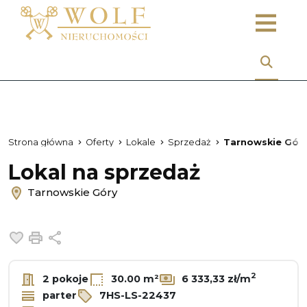
Strona główna
Oferty
Lokale
Sprzedaż
Tarnowskie Gór
Lokal na sprzedaż
Tarnowskie Góry
Dodaj do ulubionych
Drukuj
Udostępnij
2
2 pokoje
30.00 m²
6 333,33 zł/m
parter
7HS-LS-22437