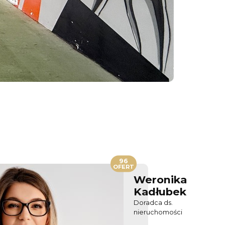
96
OFERT
Weronika
Kadłubek
Doradca ds.
nieruchomości