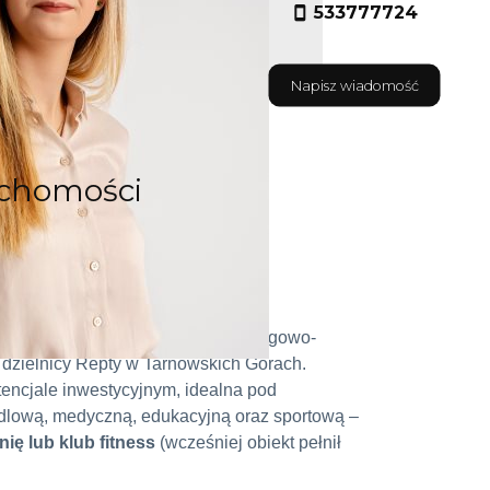
533777724
Napisz wiadomość
uchomości
ia budynek usługowo-handlowy
y, dwukondygnacyjny budynek usługowo-
dzielnicy Repty w Tarnowskich Górach.
ncjale inwestycyjnym, idealna pod
dlową, medyczną, edukacyjną oraz sportową –
nię lub klub fitness
(wcześniej obiekt pełnił