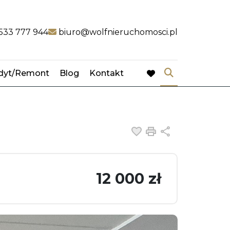
k
link
533 777 944
biuro@wolfnieruchomosci.pl
dyt/Remont
Blog
Kontakt
favorite
Dodaj do ulubiony
Drukuj
Udostępnij
12 000 zł