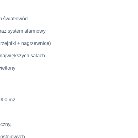
m światłowód
oraz system alarmowy
zejniki + nagrzewnice)
 największych salach
ietlony
1900 m2
czny,
postojowych,