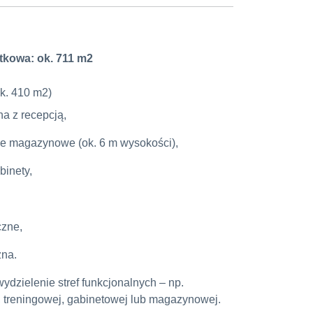
tkowa: ok. 711 m2
ok. 410 m2)
na z recepcją,
e magazynowe (ok. 6 m wysokości),
binety,
czne,
na.
ydzielenie stref funkcjonalnych – np.
, treningowej, gabinetowej lub magazynowej.