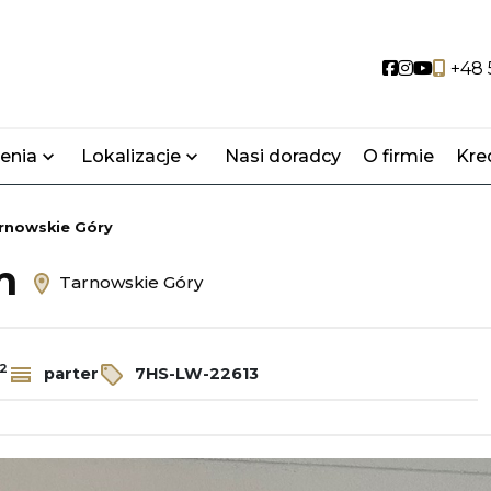
Social link
Social lin
Social 
+48 
enia
Lokalizacje
Nasi doradcy
O firmie
Kre
rnowskie Góry
em
Tarnowskie Góry
2
parter
7HS-LW-22613