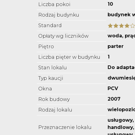
10
Liczba pokoi
budynek w
Rodzaj budynku
Standard
woda, prą
Opłaty wg liczników
parter
Piętro
1
Liczba pięter w budynku
Do adaptac
Stan lokalu
dwumiesi
Typ kaucji
PCV
Okna
2007
Rok budowy
wielopoz
Rodzaj lokalu
usługowy,
Przeznaczenie lokalu
handlowy,
usługowy,