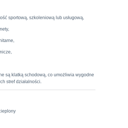
ność sportową, szkoleniową lub usługową,
nety,
nitarne,
nicze,
ne są klatką schodową, co umożliwia wygodne
h stref działalności.
ieplony