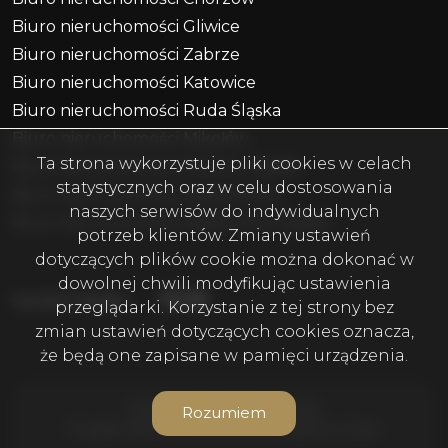
Biuro nieruchomości Gliwice
Biuro nieruchomości Zabrze
Biuro nieruchomości Katowice
Biuro nieruchomości Ruda Śląska
Biuro nieruchomości Mikołów
Ta strona wykorzystuje pliki cookies w celach
Biuro nieruchomości Piekary Śląskie
statystycznych oraz w celu dostosowania
Biuro nieruchomości Radzionków
naszych serwisów do indywidualnych
Biuro nieruchomości Miasteczko Śląskie
potrzeb klientów. Zmiany ustawień
dotyczących plików cookie można dokonać w
dowolnej chwili modyfikując ustawienia
Facebook
Facebook
Facebook
social media
przeglądarki. Korzystanie z tej strony bez
zmian ustawień dotyczących cookies oznacza,
że będą one zapisane w pamięci urządzenia.
WOLF Nieruchomości © 2026
Rozumiem
Program dla biur nieruchomości
Galactica Virgo