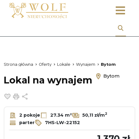
Strona główna
Oferty
Lokale
Wynajem
Bytom
Bytom
Lokal na wynajem
Dodaj do ulubionych
Drukuj
Udostępnij
2
2 pokoje
27.34 m²
50,11 zł/m
parter
7HS-LW-22152
1 370 zł