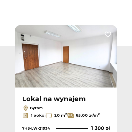
Dodaj do ulubionych
Dodaj do ulub
Lokal na wynajem
L
Bytom
2
2
1 pokoj
20 m
65,00 zł/m
4 zł
1 300 zł
7HS-LW-21934
7HS