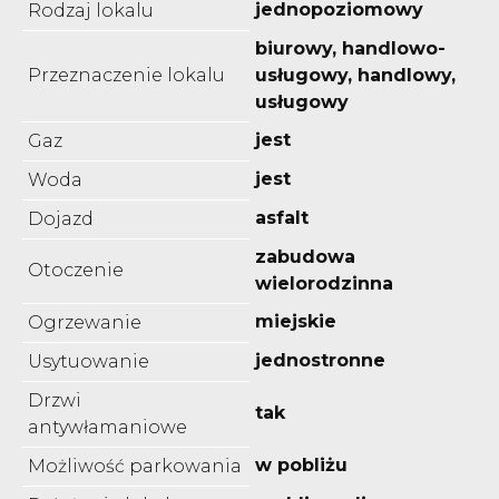
jednopoziomowy
Rodzaj lokalu
biurowy, handlowo-
Przeznaczenie lokalu
usługowy, handlowy,
usługowy
jest
Gaz
jest
Woda
asfalt
Dojazd
zabudowa
Otoczenie
wielorodzinna
miejskie
Ogrzewanie
jednostronne
Usytuowanie
Drzwi
tak
antywłamaniowe
w pobliżu
Możliwość parkowania