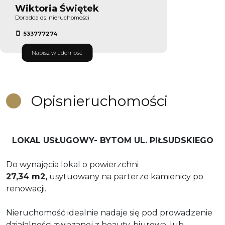
Wiktoria Świętek
Doradca ds. nieruchomości
533777274
Napisz wiadomość
Opis
nieruchomości
LOKAL USŁUGOWY- BYTOM UL. PIŁSUDSKIEGO
Do wynajęcia lokal o powierzchni
27,34
m2,
usytuowany na
parterze kamienicy po
renowacji.
Nieruchomość idealnie nadaje się pod prowadzenie
działalności związanej z beauty, biurową, lub