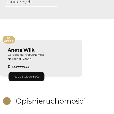
sanitarnych
52
OFERT
Aneta Wilk
Doradca ds. nieruchomości
Nr licencji: 23644
533777944
Napisz wiadomość
Opis
nieruchomości