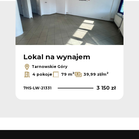
Lokal na wynajem
L
Tarnowskie Góry
2
2
2
4 pokoje
79 m
39,99 zł/m
0 zł
3 150 zł
7HS-LW-21331
7HS