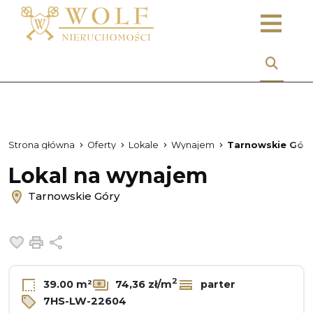
Strona główna
Oferty
Lokale
Wynajem
Tarnowskie Gór
Lokal na wynajem
Tarnowskie Góry
Dodaj do ulubionych
Drukuj
Udostępnij
2
39.00 m²
74,36 zł/m
parter
7HS-LW-22604