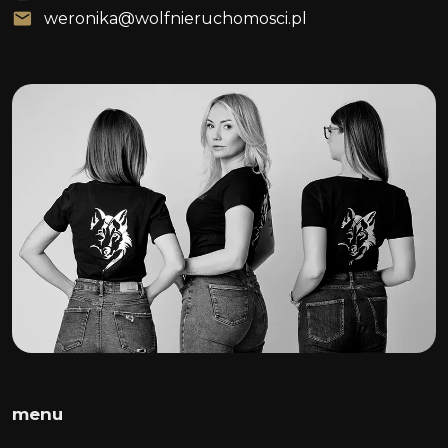
weronika@wolfnieruchomosci.pl
menu