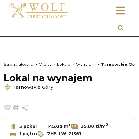
Strona główna
Oferty
Lokale
Wynajem
Tarnowskie Gór
Lokal na wynajem
Tarnowskie Góry
Dodaj do ulubionych
Drukuj
Udostępnij
2
5 pokoi
145.00 m²
35,00 zł/m
1 piętro
7HS-LW-21361