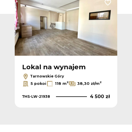
Dodaj do ulubionych
Dodaj do ulub
Lokal na wynajem
L
Tarnowskie Góry
2
2
2
m
5 pokoi
118 m
38,30 zł/m
 zł
4 500 zł
7HS-LW-21938
7HS