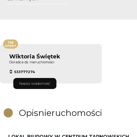
116
OFERT
Wiktoria Świętek
Doradca ds. nieruchomości
533777274
Napisz wiadomość
Opis
nieruchomości
LOKAL BIUROWY W CENTRUM TARNOWSKICH