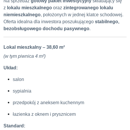
Na sprzedaż
gotowy pakiet inwestycyjny
składający się
z
lokalu mieszkalnego
oraz
zintegrowanego lokalu
niemieszkalnego
, położonych w jednej klatce schodowej.
Oferta idealna dla inwestora poszukującego
stabilnego,
bezobsługowego dochodu pasywnego
.
Lokal mieszkalny – 38,60 m²
(w tym piwnica 4 m²)
Układ:
salon
sypialnia
przedpokój z aneksem kuchennym
łazienka z oknem i prysznicem
Standard: