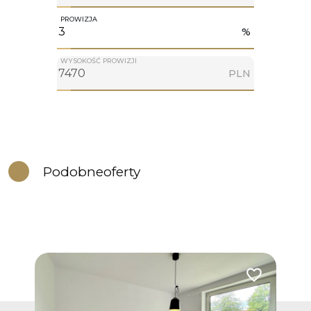
PROWIZJA
%
WYSOKOŚĆ PROWIZJI
PLN
Podobne
oferty
Dodaj do ulub