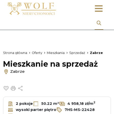
Strona główna
Oferty
Mieszkania
Sprzedaż
Zabrze
Mieszkanie na sprzedaż
Zabrze
Dodaj do ulubionych
Drukuj
Udostępnij
2
2 pokoje
50.22 m²
4 958,18 zł/m
wysoki parter piętro
7HS-MS-22428