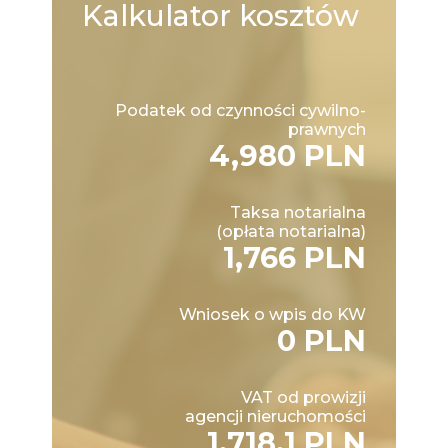
Kalkulator
kosztów
Podatek od czynności cywilno-
prawnych
4,980 PLN
Taksa notarialna
(opłata notarialna)
1,766 PLN
Wniosek o wpis do KW
0 PLN
VAT od prowizji
agencji nieruchomości
1,718.1 PLN