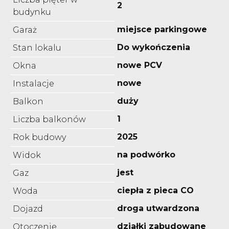
2
budynku
miejsce parkingowe
Garaż
Do wykończenia
Stan lokalu
nowe PCV
Okna
nowe
Instalacje
duży
Balkon
1
Liczba balkonów
2025
Rok budowy
na podwórko
Widok
jest
Gaz
ciepła z pieca CO
Woda
droga utwardzona
Dojazd
działki zabudowane
Otoczenie