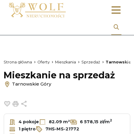
Strona główna
Oferty
Mieszkania
Sprzedaż
Tarnowskie 
Mieszkanie na sprzedaż
Tarnowskie Góry
Dodaj do ulubionych
Drukuj
Udostępnij
2
4 pokoje
82.09 m²
6 578,15 zł/m
1 piętro
7HS-MS-21772