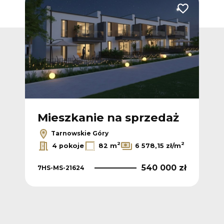
Dodaj do ulubionych
Dodaj do ulub
ż
Mieszkanie na sprzedaż
M
Tarnowskie Góry
2
2
4 pokoje
82 m
6 578,15 zł/m
540 000 zł
7HS-MS-21624
7HS
0 zł