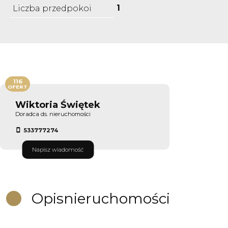
1
Liczba przedpokoi
116
OFERT
Wiktoria Świętek
Doradca ds. nieruchomości
533777274
Napisz wiadomość
Opis
nieruchomości