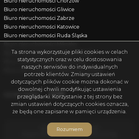
Biuro nieruchomości Chorzów
Biuro nieruchomości Gliwice
Biuro nieruchomości Zabrze
Biuro nieruchomości Katowice
Biuro nieruchomości Ruda Śląska
Biuro nieruchomości Mikołów
Ta strona wykorzystuje pliki cookies w celach
Biuro nieruchomości Piekary Śląskie
statystycznych oraz w celu dostosowania
Biuro nieruchomości Radzionków
naszych serwisów do indywidualnych
Biuro nieruchomości Miasteczko Śląskie
potrzeb klientów. Zmiany ustawień
dotyczących plików cookie można dokonać w
dowolnej chwili modyfikując ustawienia
Facebook
Facebook
Facebook
social media
przeglądarki. Korzystanie z tej strony bez
zmian ustawień dotyczących cookies oznacza,
że będą one zapisane w pamięci urządzenia.
WOLF Nieruchomości © 2026
Rozumiem
Program dla biur nieruchomości
Galactica Virgo