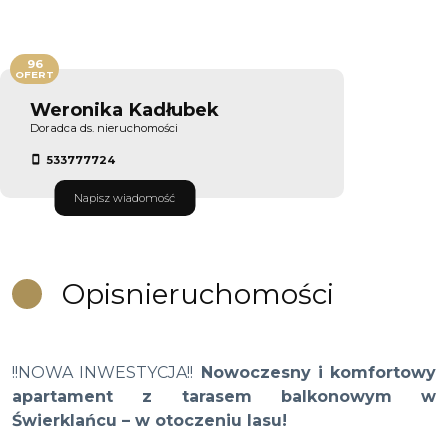
96
OFERT
Weronika Kadłubek
Doradca ds. nieruchomości
533777724
Napisz wiadomość
Opis
nieruchomości
!!NOWA INWESTYCJA!!
Nowoczesny i komfortowy
apartament z tarasem balkonowym w
Świerklańcu – w otoczeniu lasu!