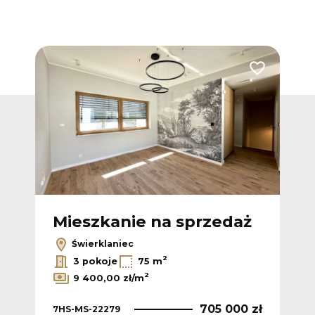
Dodaj do ulubionych
Dodaj do ulub
ż
Mieszkanie na sprzedaż
M
Świerklaniec
2
3 pokoje
75 m
2
9 400,00 zł/m
7HS
 zł
705 000 zł
7HS-MS-22279