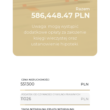
Razem
586,448.47 PLN
Uwaga: mogą wystąpić
dodatkowe opłaty za założenie
księgi wieczystej oraz
ustanowienie hipoteki.
CENA NIERUCHOMOŚCI
PLN
PODATEK OD CZYNNOŚCI CYWILNO-PRAWNYCH
PLN
TAKSA NOTARIALNA (OPŁATA NOTARIALNA)