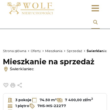
Strona główna
Oferty
Mieszkania
Sprzedaż
Świerklaniec
Mieszkanie na sprzedaż
Świerklaniec
Dodaj do ulubionych
Drukuj
Udostępnij
2
3 pokoje
74.50 m²
7 400,00 zł/m
1 piętro
7HS-MS-22277