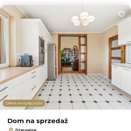
Dodaj
Oferta na wyłączność
Dom na sprzedaż
Ożarowice