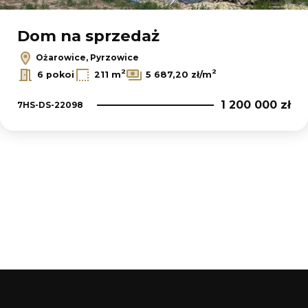
Dom na sprzedaż
Ożarowice, Pyrzowice
2
2
6 pokoi
211 m
5 687,20 zł/m
1 200 000 zł
7HS-DS-22098
+
−