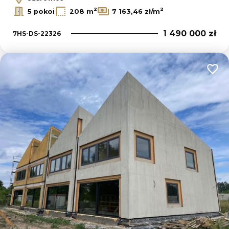
2
2
5 pokoi
208 m
7 163,46 zł/m
1 490 000 zł
7HS-DS-22326
Dodaj