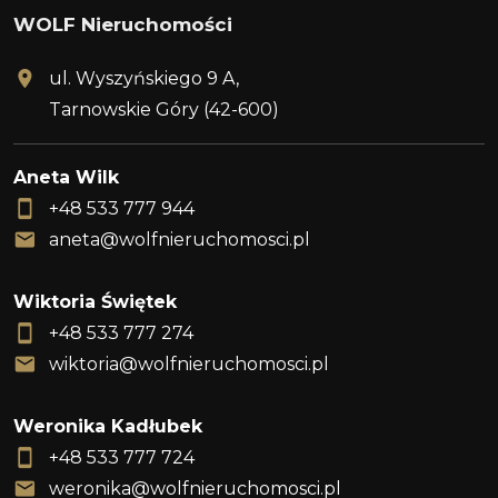
WOLF Nieruchomości
ul. Wyszyńskiego 9 A,
Tarnowskie Góry (42-600)
Aneta Wilk
+48 533 777 944
aneta@wolfnieruchomosci.pl
Wiktoria Świętek
Leaflet
+48 533 777 274
wiktoria@wolfnieruchomosci.pl
Weronika Kadłubek
+48 533 777 724
weronika@wolfnieruchomosci.pl