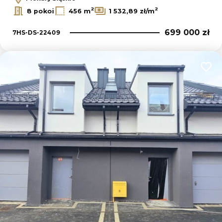
2
2
8 pokoi
456 m
1 532,89 zł/m
699 000 zł
7HS-DS-22409
Dodaj