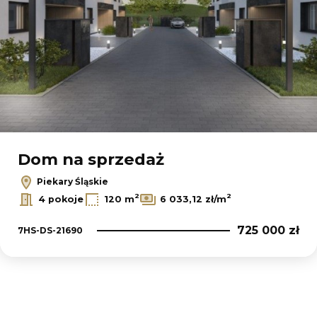
Dom na sprzedaż
Piekary Śląskie
2
2
4 pokoje
120 m
6 033,12 zł/m
725 000 zł
7HS-DS-21690