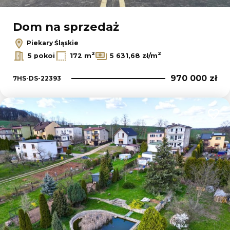
Dom na sprzedaż
Piekary Śląskie
2
2
5 pokoi
172 m
5 631,68 zł/m
970 000 zł
7HS-DS-22393
Dodaj