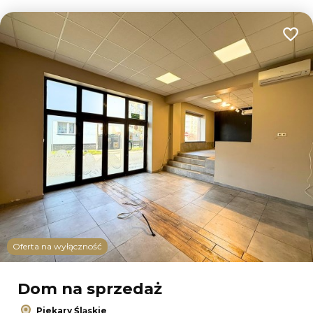
Dodaj
Oferta na wyłączność
Dom na sprzedaż
Piekary Śląskie