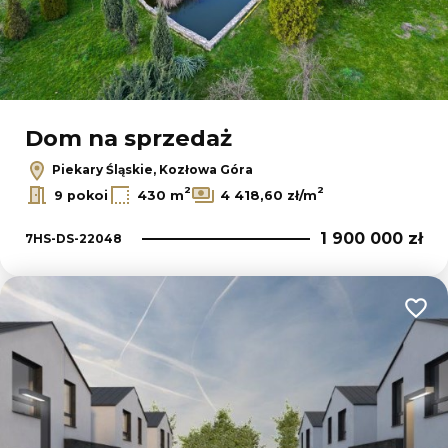
Dom na sprzedaż
Piekary Śląskie, Kozłowa Góra
2
2
9 pokoi
430 m
4 418,60 zł/m
1 900 000 zł
7HS-DS-22048
Dodaj